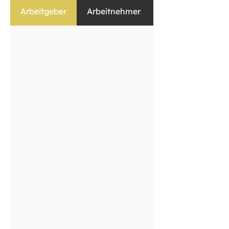
Arbeitgeber
Arbeitnehmer
Selbständige